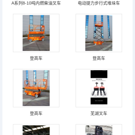
A系列8-10吨内燃柴油叉车
电动提力步行式堆垛车
登高车
登高车
登高车
芜湖叉车