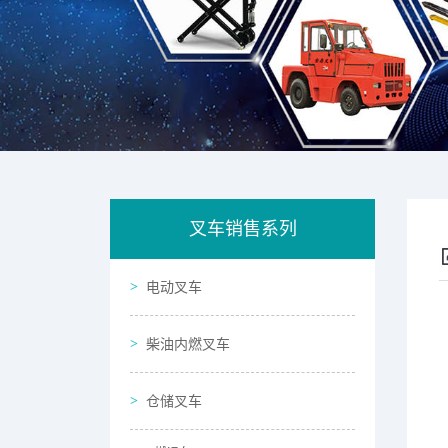
叉车销售系列
电动叉车
柴油内燃叉车
仓储叉车