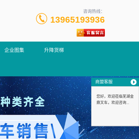
咨询热线：
13965193936
企业图集
升降货梯
商盟客服
您好，欢迎莅临芜湖金
鼎叉车，欢迎咨询...